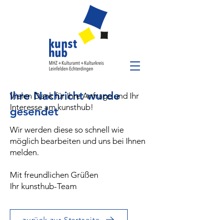
Ihre Nachricht wurde
Vielen Dank für Ihre Anfrage und Ihr
Interesse am kunsthub!
gesendet
Wir werden diese so schnell wie
möglich bearbeiten und uns bei Ihnen
melden.
Mit freundlichen Grüßen
Ihr kunsthub-Team
zurück zur Startseite