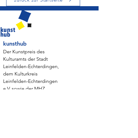
kunsthub
Der Kunstpreis des
Kulturamts der Stadt
Leinfelden-Echterdingen,
dem Kulturkreis
Leinfelden-Echterdingen
e.V. sowie der MHZ
Hachtel GmbH & Co. KG.
Quicklinks
kunsthub 2023
kunsthub 2021
Kontaktformular