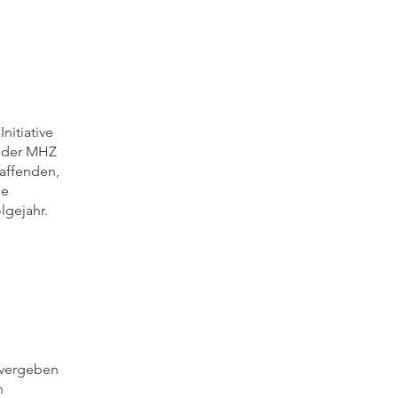
nitiative
d der MHZ
haffenden,
ie
lgejahr.
 vergeben
n