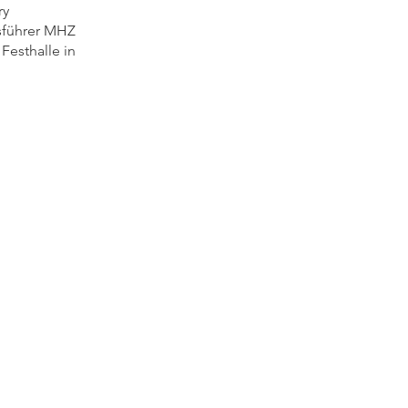
ry
sführer MHZ
Festhalle in